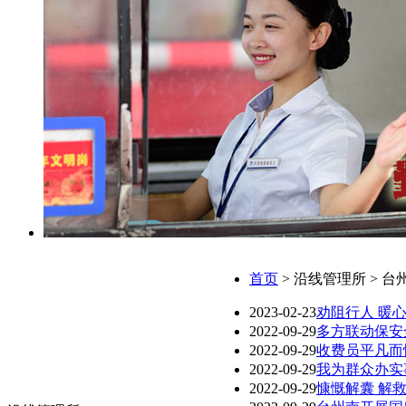
首页
> 沿线管理所 > 
2023-02-23
劝阻行人 暖
2022-09-29
多方联动保安
2022-09-29
收费员平凡而
2022-09-29
我为群众办实
2022-09-29
慷慨解囊 解