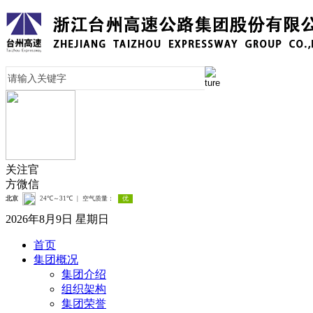
关注官
方微信
2026年8月9日 星期日
首页
集团概况
集团介绍
组织架构
集团荣誉