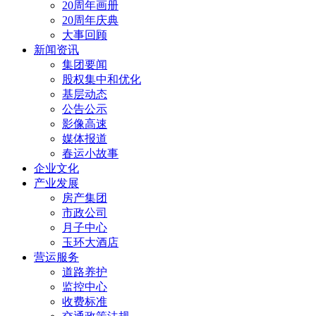
20周年画册
20周年庆典
大事回顾
新闻资讯
集团要闻
股权集中和优化
基层动态
公告公示
影像高速
媒体报道
春运小故事
企业文化
产业发展
房产集团
市政公司
月子中心
玉环大酒店
营运服务
道路养护
监控中心
收费标准