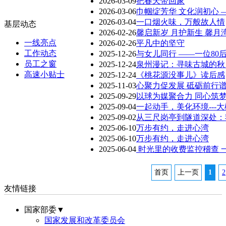
2026-03-09
把春天带回家
2026-03-06
巾帼绽芳华 文化润初心 
2026-03-04
一口烟火味，万般故人情
基层动态
2026-02-26
馨启新岁 月护新生 馨
一线亮点
2026-02-26
平凡中的坚守
工作动态
2025-12-26
与女儿同行 ——一位80
员工之窗
2025-12-24
泉州漫记：寻味古城的秋
高速小贴士
2025-12-24
《桃花源没事儿》读后感
2025-11-03
心聚力促发展 砥砺前行
2025-09-29
以球为媒聚合力 同心筑
2025-09-04
一起动手，美化环境--
2025-09-02
从三尺岗亭到隧道深处：
2025-06-10
万步有约，走进心湾
2025-06-10
万步有约，走进心湾
2025-06-04
时光里的收费监控稽查 
首页
上一页
1
2
友情链接
国家部委▼
国家发展和改革委员会