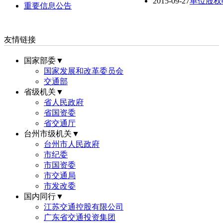
2015-09-27
单位股权
重要信息公告
友情链接
国家部委▼
国家发展和改革委员会
交通部
省级机关▼
省人民政府
省国资委
省交通厅
台州市级机关▼
台州市人民政府
市纪委
市国资委
市交通局
市发改委
国内同行▼
江苏交通控股有限公司
广东省交通投资集团