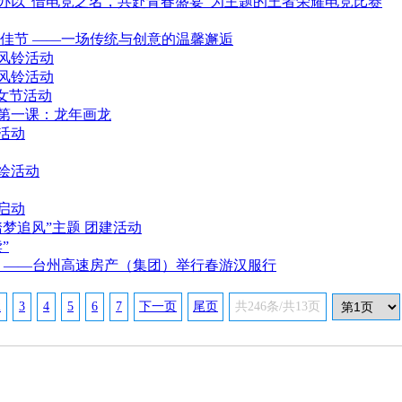
办以“借电竞之名，共赴青春盛宴”为主题的王者荣耀电竞比赛
秋佳节 ——一场传统与创意的温馨邂逅
风铃活动
风铃活动
女节活动
第一课：龙年画龙
活动
绘活动
启动
梦追风”主题 团建活动
”
信 ——台州高速房产（集团）举行春游汉服行
2
3
4
5
6
7
下一页
尾页
共246条/共13页