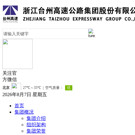
关注官
方微信
2026年8月7日 星期五
首页
集团概况
集团介绍
组织架构
集团荣誉