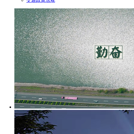
交通政策法规