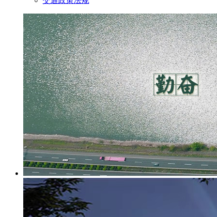
交通政策法规