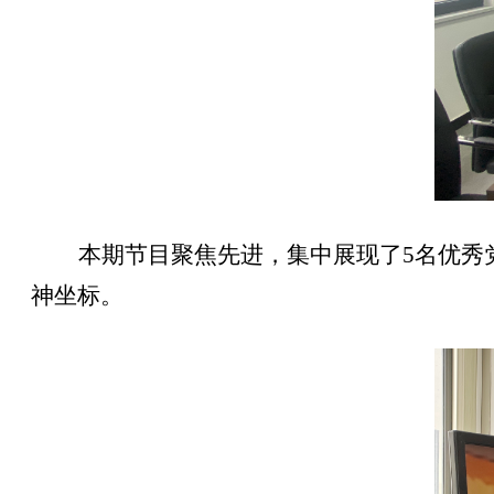
本期节目聚焦先进，集中展现了
5名优秀
神坐标。