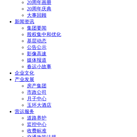
20周年画册
20周年庆典
大事回顾
新闻资讯
集团要闻
股权集中和优化
基层动态
公告公示
影像高速
媒体报道
春运小故事
企业文化
产业发展
房产集团
市政公司
月子中心
玉环大酒店
营运服务
道路养护
监控中心
收费标准