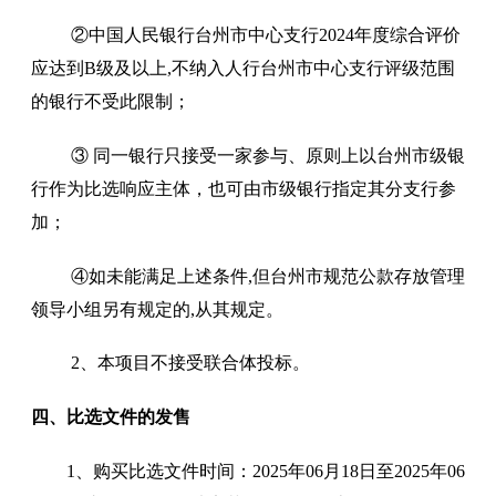
②
中国人民银行台州市中心支行
202
4
年度综合评价
应达到
B级及以上,
不纳入人行台州市中心支行评级范围
的银行不受此限制；
③
同一银行只接受一家参与、
原则上以台州市级银
行作为比选响应主体，也可由市级银行指定其分支行参
加
；
④
如未能满足上述条件
,但台州市规范公款存放管理
领导小组另有规定的,从其规定。
2、
本项目不接受联合体投标。
四、
比选
文件的发售
1
、购买
比选
文件时间：
202
5
年
06
月
18
日
至
202
5
年
06