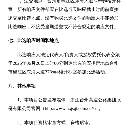
2、递交
地点
：
台州市椒江区东海大道
378号4楼开标
室
，
所有
响应
文件都应在
比选
当天
响应
截止时间前直接
递交
至
比选
地点
。
没有购买
比选
文件的
响应
人不能参加
比选响应
，不接受逾期递交或不符合规定的
响应
文件。
七
、
比选
响应
时间和地点
比选响应人
法定代表人
/
负责人
或授权委托代表必须
于
202
5
年
06月26日15
时
0
0
分
到达比选
响应
指定地点
台州
市椒江区东海大道
378号4楼开标室
参加比选活动。
八、
其他事项
1、本项目公告发布媒体：浙江台州高速公路集团股
份有限公司
官网（
http://www.tzgsgl.com.cn//）
。
2、本项目资格审查方式：资格后审。