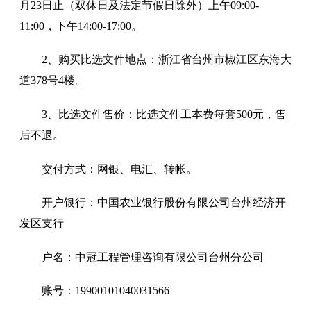
月
23
日止（双休日及法定节假日除外）上午
09:00-
11:00
，下午
14:
0
0-1
7:00
。
2
、购买
比选文件
地点：浙江省台州市椒江区东海大
道
3
7
8
号
4
楼。
3
、
比选
文件售价：
比选
文件工本费每套
500
元，售
后不退。
交付方式：网银、电汇、转帐。
开户银行：中国农业银行股份有限公司台州经济开
发区支行
户名：中冠工程管理咨询有限公司台州分公司
账号：
19900101040031566