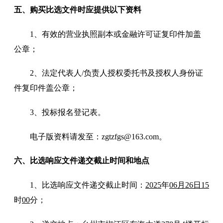
五
、购买
比选
文件时应提供以下资料
1
、有效的营业执照
副本或金融许可证复印件加盖
公章；
2
、
法定代表人
/
负责人
授权委托书及授权人身份证
件复印件盖公章；
3
、投
标
报名登记表
。
电子版资料请发至：
zgtzfgs@163.com
。
六
、
比选响应文件
递交
截止时间和地点
1、
比选响应文件
递交
截止时间：
202
5
年
06月26日15
时
0
0
分
；