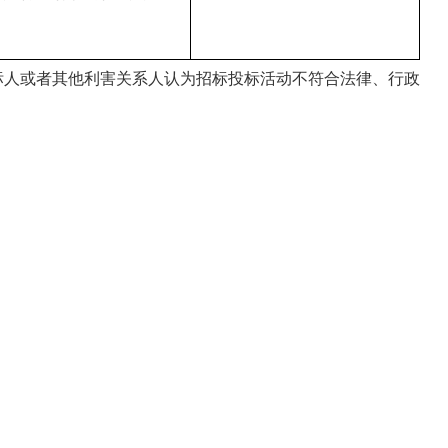
标人或者其他利害关系人认为招标投标活动不符合法律、行政