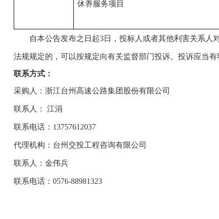
休养服务项目
自本公告发布之日起
3日，投标人或者其他利害关系人
法规规定的，可以按规定向有关监督部门投诉。投诉应当有
联系方式
：
采购人：浙江台州高速公路集团股份有限公司
联系人：
江涓
联系电话：
13757612037
代理机构：台州交投工程咨询有限公司
联系人：金伟兵
联系电话：
0576-88981323