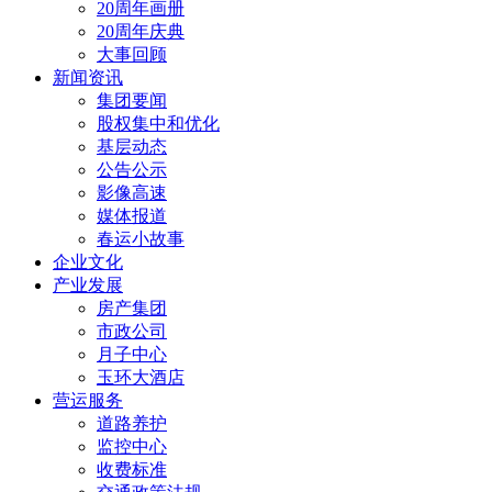
20周年画册
20周年庆典
大事回顾
新闻资讯
集团要闻
股权集中和优化
基层动态
公告公示
影像高速
媒体报道
春运小故事
企业文化
产业发展
房产集团
市政公司
月子中心
玉环大酒店
营运服务
道路养护
监控中心
收费标准