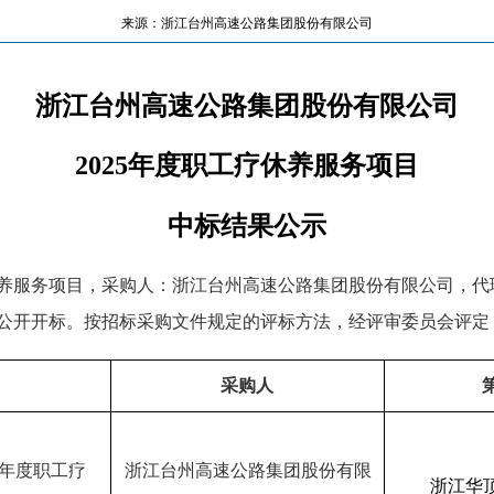
来源：浙江台州高速公路集团股份有限公司
浙江台州高速公路集团股份有限公司
2025年度职工疗休养服务项目
中标结果公示
休养服务项目
，
采购人
：
浙江台州高速公路集团股份有限公司
，代
公开开标。按
招标采购文件
规定的评标方法，经评
审
委员会评定
采购人
5年度职工疗
浙江台州高速公路集团股份有限
浙江华