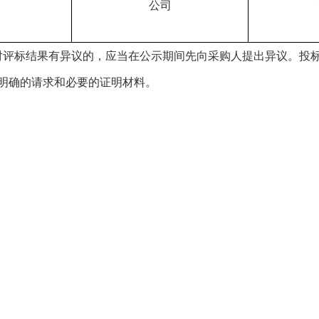
公司
对评标结果有异议的，应当在公示期间先向
采购人
提出异议。投
明确的请求和必要的证明材料。