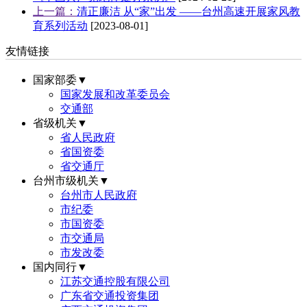
上一篇：
清正廉洁 从“家”出发 ——台州高速开展家风教
育系列活动
[2023-08-01]
友情链接
国家部委▼
国家发展和改革委员会
交通部
省级机关▼
省人民政府
省国资委
省交通厅
台州市级机关▼
台州市人民政府
市纪委
市国资委
市交通局
市发改委
国内同行▼
江苏交通控股有限公司
广东省交通投资集团