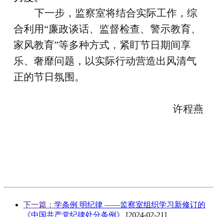
下一步，监察室将结合实际工作，综
合利用
“廉政谈话、监督检查、警示教育、
家风教育”等多种方式，紧盯节日期间享
乐、奢靡问题，以实际行动营造出风清气
正的节日氛围。
许程燕
下一篇：
学条例 明纪律 ——监察室组织学习新修订的
《中国共产党纪律处分条例》
[2024-02-21]