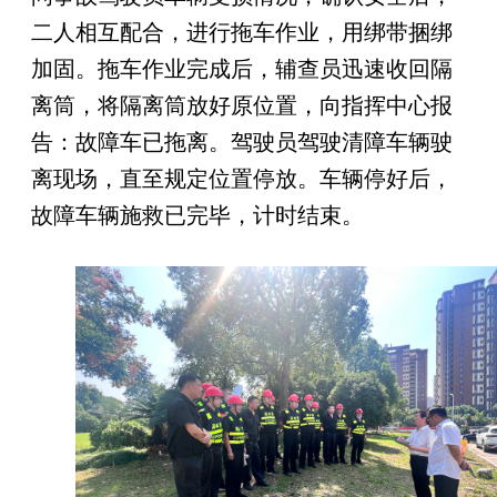
二人相互配合，进行
拖车
作业，用绑带捆绑
加固。
拖车
作业完成后，
辅查员
迅速收回隔
离筒，将隔离筒放好原位置，向指挥中心报
告：故障车已拖离。驾驶员驾驶清障车辆驶
离现场，直至规定位置停放。车辆停好后，
故障车辆施救已完毕，
计时结束。