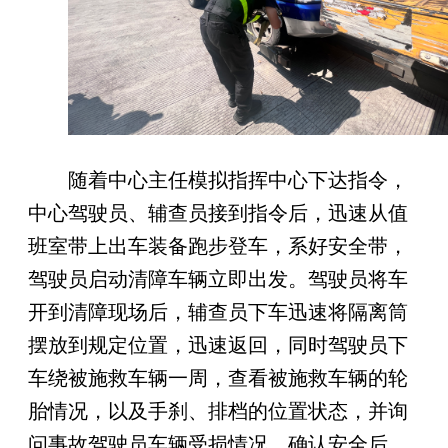
随着中心主任模拟指挥中心下达指令，
中心驾驶员、
辅查员
接到指令后，迅速从值
班室带上
出车装备
跑步登车，系好安全带，
驾驶员启动清障车辆立即出发。
驾
驶员将车
开到清障现场后，
辅查员
下车迅速将隔离筒
摆放到规定位置，迅速返回，同时驾驶员下
车绕被施救车辆一周，查看被施救车辆的轮
胎情况，以及手刹、排档的位置状态，并询
问
事故
驾驶员车辆受损情况，确认安全后，