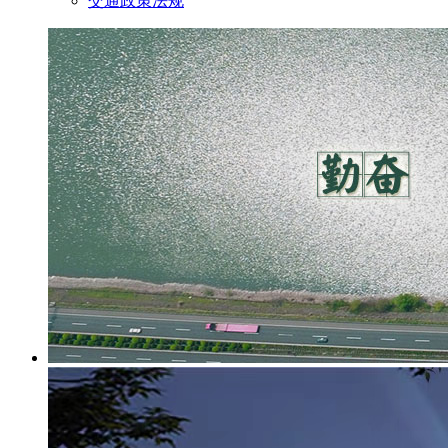
交通政策法规