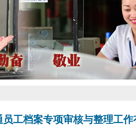
通员工档案专项审核与整理工作