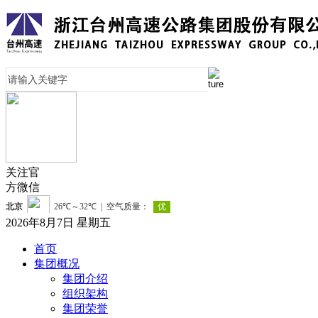
关注官
方微信
2026年8月7日 星期五
首页
集团概况
集团介绍
组织架构
集团荣誉