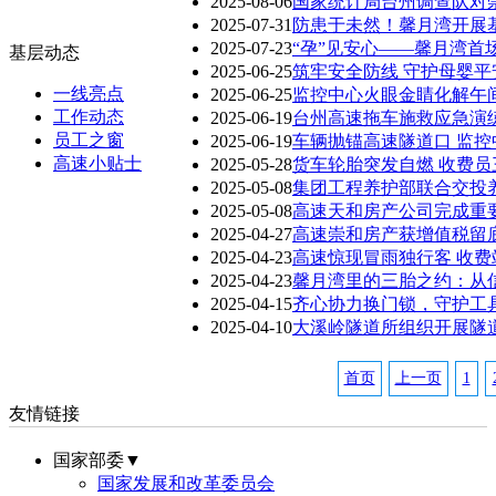
2025-08-06
国家统计局台州调查队对
2025-07-31
防患于未然！馨月湾开展
2025-07-23
“孕”见安心——馨月湾首
基层动态
2025-06-25
筑牢安全防线 守护母婴
一线亮点
2025-06-25
监控中心火眼金睛化解午
工作动态
2025-06-19
台州高速拖车施救应急演
员工之窗
2025-06-19
车辆抛锚高速隧道口 监
高速小贴士
2025-05-28
货车轮胎突发自燃 收费
2025-05-08
集团工程养护部联合交投
2025-05-08
高速天和房产公司完成重
2025-04-27
高速崇和房产获增值税留底
2025-04-23
高速惊现冒雨独行客 收费
2025-04-23
馨月湾里的三胎之约：从
2025-04-15
齐心协力换门锁，守护工
2025-04-10
大溪岭隧道所组织开展隧
首页
上一页
1
友情链接
国家部委▼
国家发展和改革委员会