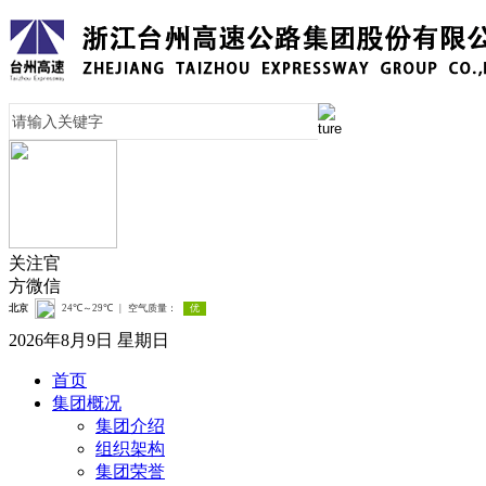
关注官
方微信
2026年8月9日 星期日
首页
集团概况
集团介绍
组织架构
集团荣誉