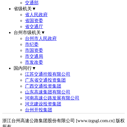
交通部
省级机关▼
省人民政府
省国资委
省交通厅
台州市级机关▼
台州市人民政府
市纪委
市国资委
市交通局
市发改委
国内同行▼
江苏交通控股有限公司
广东省交通投资集团
广西交通投资集团
山东高速集团有限公司
河南高速公路发展有限公司
河北建设投资集团
台州开投集团
浙江台州高速公路集团股份有限公司 [www.tzgsgl.com.cn] 版权
所有